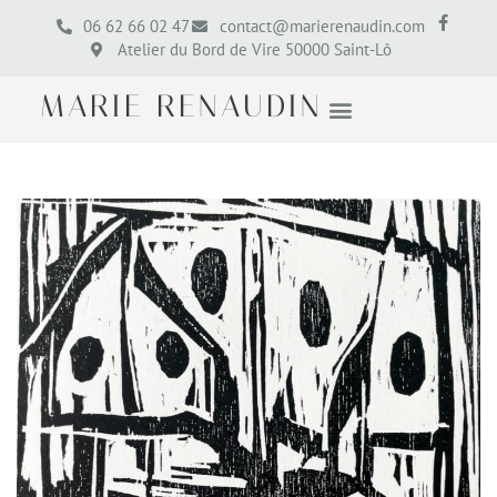
06 62 66 02 47
contact@marierenaudin.com
Atelier du Bord de Vire 50000 Saint-Lô
MARIE RENAUDIN